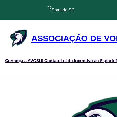
Pular
para
Sombrio-SC
o
conteúdo
ASSOCIAÇÃO DE VO
Conheça a AVOSUL
Contato
Lei do Incentivo ao Esporte