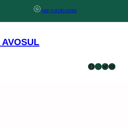
(48) 9.9180-0269
– AVOSUL
Facebook
Instagram
Twitter
Youtu