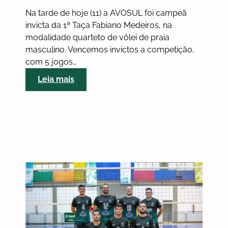
Na tarde de hoje (11) a AVOSUL foi campeã
invicta da 1ª Taça Fabiano Medeiros, na
modalidade quarteto de vôlei de praia
masculino. Vencemos invictos a competição,
com 5 jogos…
:
Leia mais
AVOSUL
é
campeã
da
1ª
Taça
Fabiano
Medeiros/Quarteto
de
vôlei
de
praia;