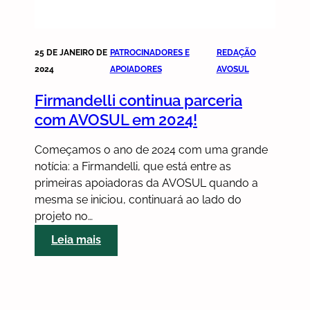
25 DE JANEIRO DE
PATROCINADORES E
REDAÇÃO
2024
APOIADORES
AVOSUL
Firmandelli continua parceria
com AVOSUL em 2024!
Começamos o ano de 2024 com uma grande
notícia: a Firmandelli, que está entre as
primeiras apoiadoras da AVOSUL quando a
mesma se iniciou, continuará ao lado do
projeto no…
:
Leia mais
Firmandelli
continua
parceria
com