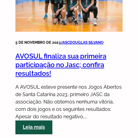
confira
resultados!
5 DE NOVEMBRO DE 2023
JASC
DOUGLAS SILVANO
AVOSUL finaliza sua primeira
participação no Jasc; confira
resultados!
A AVOSUL esteve presente nos Jogos Abertos
de Santa Catarina 2023, primeiro JASC da
associação. Não obtemos nenhuma vitória,
com dois jogos e os seguintes resultados:
Apesar do resultado negativo,…
:
Leia mais
AVOSUL