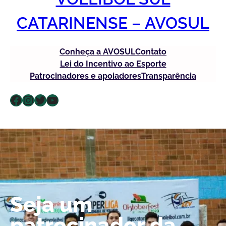
CATARINENSE – AVOSUL
Conheça a AVOSUL
Contato
Lei do Incentivo ao Esporte
Patrocinadores e apoiadores
Transparência
Facebook
Instagram
Twitter
Youtube
Seja um
patrocinador da