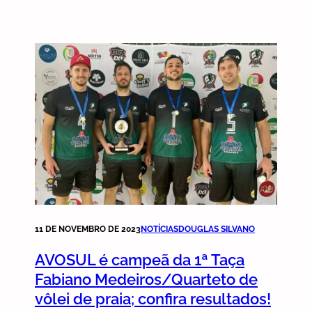
AVOSUL
em
2024!
11 DE NOVEMBRO DE 2023
NOTÍCIAS
DOUGLAS SILVANO
AVOSUL é campeã da 1ª Taça
Fabiano Medeiros/Quarteto de
vôlei de praia; confira resultados!