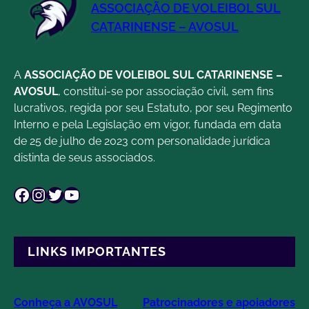
quinta
ASSOCIAÇÃO DE VOLEIBOL SUL
(14);
CATARINENSE – AVOSUL
confira
resultado!
A
ASSOCIAÇÃO DE VOLEIBOL SUL CATARINENSE –
AVOSUL
, constitui-se por associação civil, sem fins
lucrativos, regida por seu Estatuto, por seu Regimento
Interno e pela Legislação em vigor, fundada em data
de 25 de julho de 2023 com personalidade jurídica
distinta de seus associados.
Facebook
Instagram
Twitter
Youtube
LINKS IMPORTANTES
Conheça a AVOSUL
Patrocinadores e apoiadores