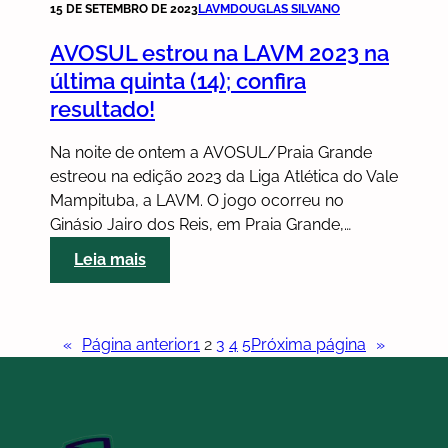
15 DE SETEMBRO DE 2023
LAVM
DOUGLAS SILVANO
AVOSUL estrou na LAVM 2023 na
última quinta (14); confira
resultado!
Na noite de ontem a AVOSUL/Praia Grande
estreou na edição 2023 da Liga Atlética do Vale
Mampituba, a LAVM. O jogo ocorreu no
Ginásio Jairo dos Reis, em Praia Grande,…
:
Leia mais
AVOSUL
estrou
na
«
Página anterior
1
2
3
4
5
Próxima página
»
LAVM
2023
na
última