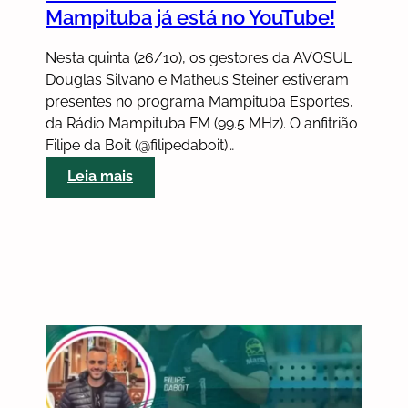
Mampituba já está no YouTube!
Nesta quinta (26/10), os gestores da AVOSUL
Douglas Silvano e Matheus Steiner estiveram
presentes no programa Mampituba Esportes,
da Rádio Mampituba FM (99.5 MHz). O anfitrião
Filipe da Boit (@filipedaboit)…
:
Leia mais
Entrevista
da
AVOSUL
na
Rádio
Mampituba
já
está
no
YouTube!